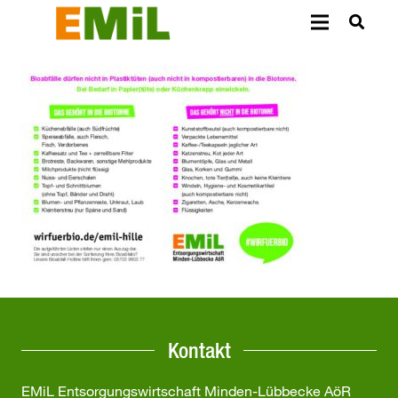
Kontakt
EMiL Entsorgungswirtschaft Minden-Lübbecke AöR