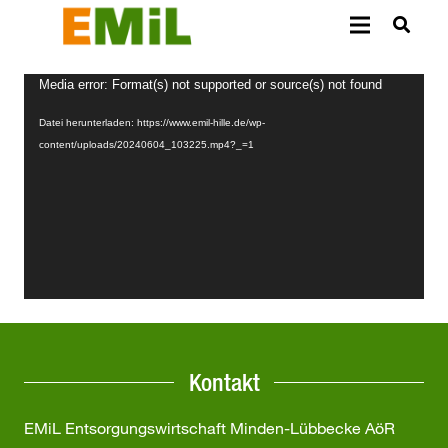
Video-
Media error: Format(s) not supported or source(s) not found
Player
Datei herunterladen: https://www.emil-hille.de/wp-
content/uploads/20240604_103225.mp4?_=1
Kontakt
EMiL Entsorgungswirtschaft Minden-Lübbecke AöR